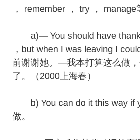
， remember ， try ， mana
a)— You should have thanked 
，but when I was leaving I c
前谢谢她。—我本打算这么做，
了。（2000上海春）
b) You can do it this way
做。