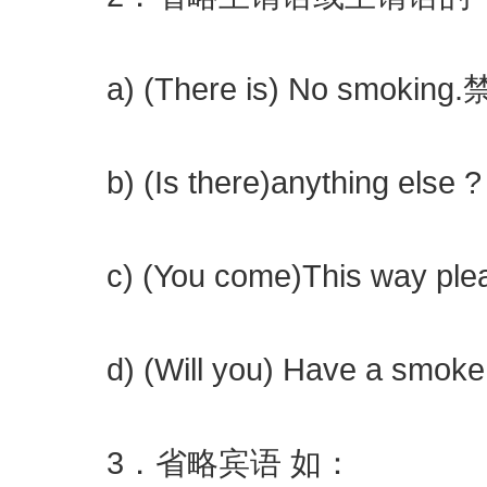
a) (There is) No smokin
b) (Is there)anything el
c) (You come)This way p
d) (Will you) Have a smo
3．省略宾语 如：