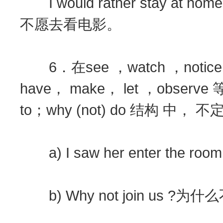
I would rather stay at hom
不愿去看电影。
6．在see ，watch ，notice ，he
have， make， let ，ob
to；why (not) do 结构 中，
a) I saw her enter the
b) Why not join us 