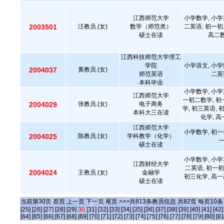
江西师范大学
小学数学, 小学
2003501
汪教员.(女)
数学（师范类）
二英语, 初一初
硕士在读
高二数
江西科技师范大学理工
学院
小学语文, 小学
2004037
黄教员.(女)
师范英语
二英
本科毕业
小学数学, 小学
江西师范大学
一初二数学, 初
2004029
张教员.(女)
电子商务
学, 初三英语, 
本科大三在读
化学, 
江西师范大学
小学数学, 初一
2004025
陈教员.(女)
学科教学（化学）
硕士在读
小学数学, 小学
江西财经大学
二英语, 初一初
2004024
王教员.(女)
金融学
初三化学, 高一
硕士在读
当前第
30
页
首页
上一页
下一页
尾页
>>>共
813
条教员信息 共
82
页 每页
10
[25]
[26]
[27]
[28]
[29]
30
[31]
[32]
[33]
[34]
[35]
[36]
[37]
[38]
[39]
[40]
[41]
[42]
[64]
[65]
[66]
[67]
[68]
[69]
[70]
[71]
[72]
[73]
[74]
[75]
[76]
[77]
[78]
[79]
[80]
[81