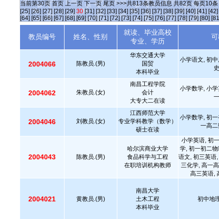
当前第
30
页
首页
上一页
下一页
尾页
>>>共
813
条教员信息 共
82
页 每页
10
[25]
[26]
[27]
[28]
[29]
30
[31]
[32]
[33]
[34]
[35]
[36]
[37]
[38]
[39]
[40]
[41]
[42]
[64]
[65]
[66]
[67]
[68]
[69]
[70]
[71]
[72]
[73]
[74]
[75]
[76]
[77]
[78]
[79]
[80]
[81
就读、毕业高校
教员编号
姓名、性别
可
专业、学历
华东交通大学
小学语文, 初中
2004066
陈教员.(男)
国贸
本科毕业
南昌工程学院
小学数学, 小学
2004062
朱教员.(女)
会计
大专大二在读
江西师范大学
小学数学, 初一
2004046
刘教员.(女)
专业学科教学（数学）
一高二
硕士在读
小学英语, 初
哈尔滨商业大学
学, 初一初二物
2004043
陈教员.(男)
食品科学与工程
语文, 初三英语,
在职培训机构教师
三化学, 高一高
高三英语, 
南昌大学
2004021
黄教员.(男)
土木工程
初中地理
本科毕业