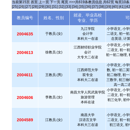
当前第
15
页
首页
上一页
下一页
尾页
>>>共
619
条教员信息 共
62
页 每页
10
[25]
[26]
[27]
[28]
[29]
[30]
[31]
[32]
[33]
[34]
[35]
[36]
[37]
[38]
[39]
[40]
[41]
[42
就读、毕业高校
教员编号
姓名、性别
可
专业、学历
九江学院
小学语文, 小学
2004635
于教员.(女)
会计学
二语文, 初一初
本科大一在读
念英语, 计
小学语文, 小学
江西财经职业学院
二语文, 初一初
2004613
徐教员.(女)
会计
初一初二物理, 
大专大二在读
小学语文, 小学
江西师范大学
数, 初一初二英
2004611
王教员.(男)
双专业
初二物理, 初一
本科大二在读
三数学, 初三物
高一高二语
小学语文, 小学
南昌大学人民武装学院
二语文, 初一初
2004606
李教员.(女)
旅游管理
初三化学, 初中
本科在读
南昌大学
小学语文, 小学
2004589
江教员.(女)
汉语言文学
二语文, 初一初
本科大三在读
初三语文, 初