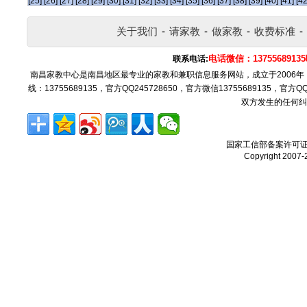
[25]
[26]
[27]
[28]
[29]
[30]
[31]
[32]
[33]
[34]
[35]
[36]
[37]
[38]
[39]
[40]
[41]
[42
关于我们
-
请家教
-
做家教
-
收费标准
-
电话微信：137556891
联系电话:
南昌家教中心是南昌地区最专业的家教和兼职信息服务网站，成立于2006
线：13755689135，官方QQ245728650，官方微信13755689135，官
双方发生的任何纠
国家工信部备案许可
Copyright 2007-