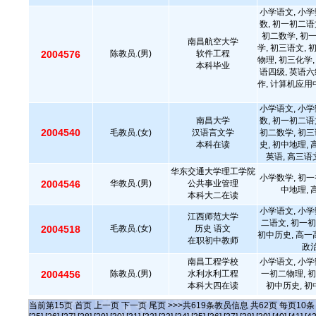
小学语文, 小学
数, 初一初二语
初二数学, 初
南昌航空大学
学, 初三语文, 
2004576
陈教员.(男)
软件工程
物理, 初三化学,
本科毕业
语四级, 英语六
作, 计算机应用中
小学语文, 小学
南昌大学
数, 初一初二语
2004540
毛教员.(女)
汉语言文学
初二数学, 初三
本科在读
史, 初中地理,
英语, 高三语
华东交通大学理工学院
小学数学, 初一
2004546
华教员.(男)
公共事业管理
中地理,
本科大二在读
小学语文, 小学
江西师范大学
二语文, 初一初
2004518
毛教员.(女)
历史 语文
初中历史, 高一
在职初中教师
政治
南昌工程学校
小学语文, 小学
2004456
陈教员.(男)
水利水利工程
一初二物理, 初
本科大四在读
初中历史, 初
当前第
15
页
首页
上一页
下一页
尾页
>>>共
619
条教员信息 共
62
页 每页
10