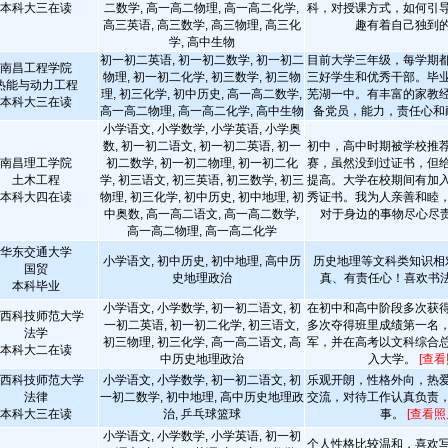
本科大三在读
二数学, 高一高二物理, 高一高二化学,
科，对授课方式，如何引
高三英语, 高三数学, 高三物理, 高三化
趣有着自己独到
学, 高中生物
初一初二英语, 初一初二数学, 初一初二
目前大学三年级，每学期
南昌工程学院
物理, 初一初二化学, 初三数学, 初三物
三好学生和优秀干部。毕
热能与动力工程
理, 初三化学, 初中历史, 高一高二数学,
芜湖一中。有丰富的家教
本科大三在读
高一高二物理, 高一高二化学, 高中生物
备党员，能力，责任心和
小学语文, 小学数学, 小学英语, 小学奥
数, 初一初二语文, 初一初二英语, 初一
初中，高中时期被学校推
南昌理工学院
初二数学, 初一初二物理, 初一初二化
赛，虽然没到过证书，但
土木工程
学, 初三语文, 初三英语, 初三数学, 初三
提高。大学在校期间有加
本科大四在读
物理, 初三化学, 初中历史, 初中地理, 初
秀证书。我为人亲善和睦
中奥数, 高一高二语文, 高一高二数学,
对于身边的事物尽心尽
高一高二物理, 高一高二化学
华东交通大学
小学语文, 初中历史, 初中地理, 高中历
历史地理等文科类知识相
国贸
史地理政治
真、有责任心！喜欢书
本科毕业
小学语文, 小学数学, 初一初二语文, 初
在初中和高中阶段多次获
西科技师范大学
一初二英语, 初一初二化学, 初三语文,
多次夺得班里成绩第一名
法学
初三物理, 初三化学, 高一高二语文, 高
军，并在高考以文科综合
本科大二在读
中历史地理政治
入大学。
[查看
西科技师范大学
小学语文, 小学数学, 初一初二语文, 初
乐观开朗，性格外向，热
法律
一初二数学, 初中地理, 高中历史地理政
交流，对待工作认真负责
本科大三在读
治, 乒乓球篮球
事。
[查看照
小学语文, 小学数学, 小学英语, 初一初
个人性格比较温和，喜欢