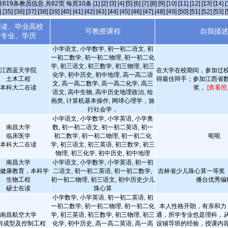
共
619
条教员信息 共
62
页 每页
10
条
[1]
[2]
[3]
[4]
[5]
[6]
[7]
[8]
[9]
[10]
[11]
[12]
[13]
[14]
[
]
[35]
[36]
[37]
[38]
[39]
[40]
[41]
[42]
[43]
[44]
[45]
[46]
[47]
[48]
[49]
[50]
[51]
[52]
[53]
[
就读、毕业高校
可教授课程
自我描
专业、学历
小学语文, 小学数学, 初一初二语文, 初
一初二数学, 初一初二物理, 初一初二化
学, 初三语文, 初三数学, 初三物理, 初三
江西蓝天学院
在大学在校期间，参加过
化学, 初中历史, 初中地理, 高一高二语
土木工程
得最佳辩手；参加江西省
文, 高一高二数学, 高一高二化学, 高三
本科大二在读
奖，
[查看照
语文, 高中生物, 高中历史地理政治, 绘
画类, 计算机基本操作, 网球心理学，旅
行社会学，
小学语文, 小学数学, 小学英语, 小学奥
南昌大学
数, 初一初二语文, 初一初二英语, 初一
临床医学
初二数学, 初一初二物理, 初一初二化
呃呃
本科大二在读
学, 初三语文, 初三英语, 初三数学, 初三
物理, 初三化学, 初中历史, 初中地理
南昌大学
小学语文, 小学数学, 小学英语, 初一初
健康教育，本科学
二语文, 初一初二英语, 初一初二数学,
吉林省少儿珠心算一等奖 
生物工程
初一初二物理, 初三语文, 初中历史少儿
播台优秀编
硕士在读
珠心算
小学数学, 小学英语, 初一初二英语, 初
一初二数学, 初一初二物理, 初一初二化
本人性格开朗，有亲和力
南昌航空大学
学, 初三英语, 初三数学, 初三物理, 初三
通，所学专业也是理科，
料成型及控制工程
化学, 初中历史, 高一高二英语, 高一高
设辅导班的经验，授课内