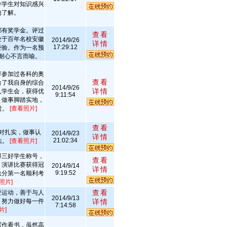
导学生对知识感兴
的了解。
都有奖学金。评过
查看
业于百年名校安徽
2014/9/26
详情
17:29:12
经验。作为一名预
耐心不言而喻。
荐参加过各科的奥
查看
给了我自身的综合
2014/9/26
详情
入学生会，获得优
9:11:54
，做事脚踏实地，
责。
[查看照片]
查看
对扎实，做事认
2014/9/23
详情
21:02:34
法。
[查看照片]
得三好学生称号，
查看
，演讲比赛获得冠
2014/9/14
详情
9:19:52
总分第一名顺利考
照片]
查看
爱运动，善于与人
2014/9/13
，努力做好每一件
详情
7:14:58
片]
写作看书，虽然高