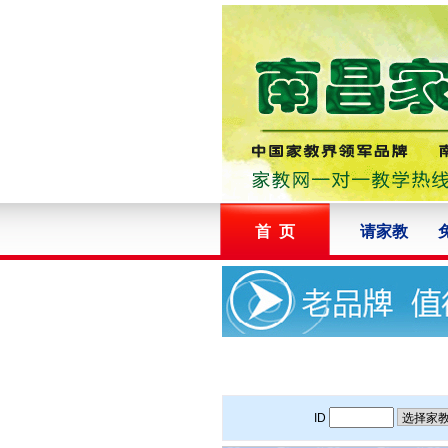
首 页
请家教
ID