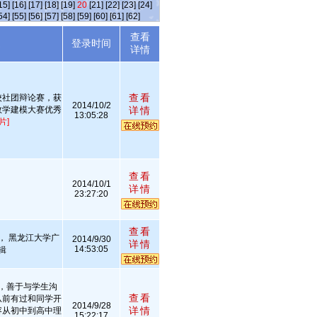
15]
[16]
[17]
[18]
[19]
20
[21]
[22]
[23]
[24]
54]
[55]
[56]
[57]
[58]
[59]
[60]
[61]
[62]
查看
述
登录时间
详情
查看
校社团辩论赛，获
2014/10/2
数学建模大赛优秀
详情
13:05:28
片]
查看
2014/10/1
详情
23:27:20
查看
， 黑龙江大学广
2014/9/30
详情
14:53:05
辑
，善于与学生沟
查看
从前有过和同学开
2014/9/28
详情
容从初中到高中理
15:22:17