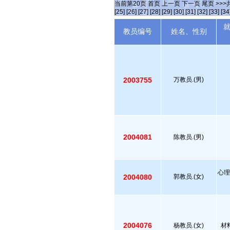
当前第
20
页
首页
上一页
下一页
尾页
>>>
[25]
[26]
[27]
[28]
[29]
[30]
[31]
[32]
[33]
[34
教员编号
姓名、性别
2003755
万教员.(男)
2004081
陈教员.(男)
心理
2004080
郭教员.(女)
2004076
杨教员.(女)
材