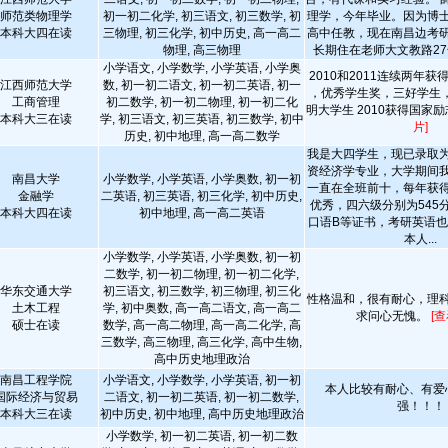
师范类物理学
初一初二化学, 初三语文, 初三数学, 初
理学，今年毕业。因为博
本科大四在读
三物理, 初三化学, 初中历史, 高一高二
高中任教，现在南昌边考
物理, 高三物理
长期住在老师大文教路2
小学语文, 小学数学, 小学英语, 小学奥
2010和2011连续两年
江西师范大学
数, 初一初二语文, 初一初二英语, 初一
，优秀学生奖，三好学生， 
工商管理
初二数学, 初一初二物理, 初一初二化
明大学生 2010获得国家
本科大三在读
学, 初三语文, 初三英语, 初三数学, 初中
片]
历史, 初中地理, 高一高二数学
我是大四学生，现已录取
资经济学专业，大学期间
南昌大学
小学数学, 小学英语, 小学奥数, 初一初
一直在全班前十，每年获
金融学
二英语, 初三英语, 初三化学, 初中历史,
优秀，四六级分别为545分
本科大四在读
初中地理, 高一高二英语
口语B等证书，考研英语也
本人...
小学数学, 小学英语, 小学奥数, 初一初
二数学, 初一初二物理, 初一初二化学,
华东交通大学
初三语文, 初三数学, 初三物理, 初三化
性格温和，很有耐心，理
土木工程
学, 初中奥数, 高一高二语文, 高一高二
求问心无愧。
[
硕士在读
数学, 高一高二物理, 高一高二化学, 高
三数学, 高三物理, 高三化学, 高中生物,
高中历史地理政治
南昌工程学院
小学语文, 小学数学, 小学英语, 初一初
本人比较有耐心、有爱
国际经济与贸易
二语文, 初一初二英语, 初一初二数学,
强！！！
本科大三在读
初中历史, 初中地理, 高中历史地理政治
小学数学, 初一初二英语, 初一初二数