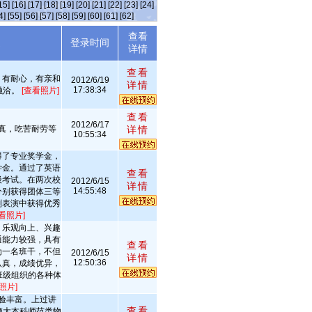
15]
[16]
[17]
[18]
[19]
[20]
[21]
[22]
[23]
[24]
4]
[55]
[56]
[57]
[58]
[59]
[60]
[61]
[62]
查看
述
登录时间
详情
查看
，有耐心，有亲和
2012/6/19
详情
17:38:34
融洽。
[查看照片]
查看
2012/6/17
真，吃苦耐劳等
详情
10:55:34
得了专业奖学金，
学金。通过了英语
查看
级考试。在两次校
2012/6/15
详情
14:55:48
分别获得团体三等
剧表演中获得优秀
看照片]
、乐观向上、兴趣
通能力较强，具有
查看
为一名班干，不但
2012/6/15
详情
12:50:36
认真，成绩优异，
班级组织的各种体
照片]
验丰富。上过讲
查看
師大本科师范类物