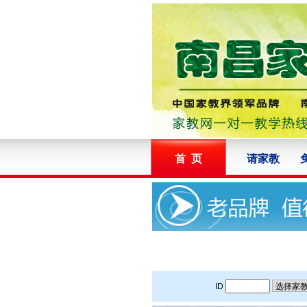
首 页
请家教
ID