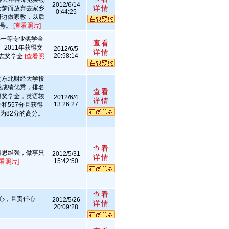
2012/6/14
详情
士梦而放弃去家乡
0:44:25
研边做家教，以后
7号。
[查看照片]
获得一等专业奖学金
查看
2011年获得文
2012/6/5
详情
20:58:14
励志奖学金
[查看照
为东北财经大学投
我成绩优秀，排名
查看
得奖学金，英语较
2012/6/4
详情
13:26:27
和557分且获得
为82分的高分。
查看
科思维强，做事只
2012/5/31
详情
15:42:50
查看照片]
查看
心，且责任心
2012/5/26
详情
20:09:28