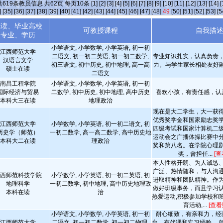
共
619
条教员信息 共
62
页 每页
10
条
[1]
[2]
[3]
[4]
[5]
[6]
[7]
[8]
[9]
[10]
[11]
[12]
[13]
[14]
[
]
[35]
[36]
[37]
[38]
[39]
[40]
[41]
[42]
[43]
[44]
[45]
[46]
[47]
[48]
49
[50]
[51]
[52]
[53]
[5
就读、毕业高校
可教授课程
自我描
专业、学历
小学语文, 小学数学, 小学英语, 初一初
江西师范大学
二语文, 初一初二英语, 初一初二数学,
专业知识扎实，认真负责
汉语言文学
初三语文, 初中历史, 初中地理, 高一高
力。与学生家长相处友好
硕士在读
二语文
南昌工程学院
小学语文, 小学数学, 小学英语, 初一初
国际经济与贸易
二数学, 初中历史, 初中地理, 高中历史
喜欢小孩，有责任感，认
本科大三在读
地理政治
现在是大二学生，大一获
优秀奖学金和国家励志奖
江西师范大学
小学数学, 小学英语, 初一初二语文, 初
四级考试和国家计算机二
历史学（师范）
一初二数学, 高一高二数学, 高中历史地
运动会之广播体操比赛中
本科大二在读
理政治
奖和第八名。在学院心理
奖，曾担任...
[查
本人性格开朗、为人诚恳
广泛、热情随和，与人沟
西师范科技学院
小学数学, 小学英语, 初一初二英语, 初
进取精神和团队精神。作
地理科学
一初二数学, 初中地理, 高中历史地理政
做好班级事务，而且学习
本科在读
治
热爱运动,积极参加学校和
育活动,...
[查看
小学语文, 小学数学, 小学英语, 初一初
耐心细致，有亲和力，经
江西师范大学
二语文, 初一初二数学, 初一初二物理,
台，有代课和实习经验。 