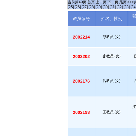
当前第
49
页
首页
上一页
下一页
尾页
>>>
[25]
[26]
[27]
[28]
[29]
[30]
[31]
[32]
[33]
[34
教员编号
姓名、性别
2002214
彭教员.(女)
2002202
张教员.(女)
2002176
吕教员.(女)
江
2002193
王教员.(女)