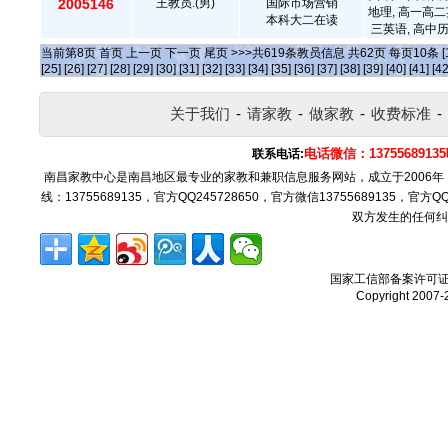
2005146
王教员.(男)
国际市场营销
地理, 高一高二
本科大二在读
三英语, 高中
当前第
8
页
首页
上一页
下一页
尾页
>>>共
619
条教员信息 共
62
页 每页
10
条
[
[25]
[26]
[27]
[28]
[29]
[30]
[31]
[32]
[33]
[34]
[35]
[36]
[37]
[38]
[39]
[40]
[41]
[42
关于我们
-
请家教
-
做家教
-
收费标准
-
电话微信：137556891
联系电话:
南昌家教中心是南昌地区最专业的家教和兼职信息服务网站，成立于2006
线：13755689135，官方QQ245728650，官方微信13755689135，官
双方发生的任何纠
国家工信部备案许可
Copyright 2007-