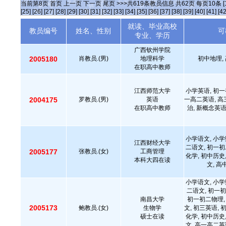
当前第
8
页
首页
上一页
下一页
尾页
>>>共
619
条教员信息 共
62
页 每页
10
条
[
[25]
[26]
[27]
[28]
[29]
[30]
[31]
[32]
[33]
[34]
[35]
[36]
[37]
[38]
[39]
[40]
[41]
[42
就读、毕业高校
教员编号
姓名、性别
可
专业、学历
广西钦州学院
2005180
肖教员.(男)
地理科学
初中地理,
在职高中教师
江西师范大学
小学英语, 初一
2004175
罗教员.(男)
英语
一高二英语, 高
在职高中教师
治, 新概念英语
小学语文, 小学
江西财经大学
二语文, 初一初
2005177
张教员.(女)
工商管理
化学, 初中历史
本科大四在读
文, 
小学语文, 小学
二语文, 初一初
南昌大学
初一初二物理,
2005173
鲍教员.(女)
生物学
文, 初三英语, 
硕士在读
化学, 初中历史
文, 高一高二英