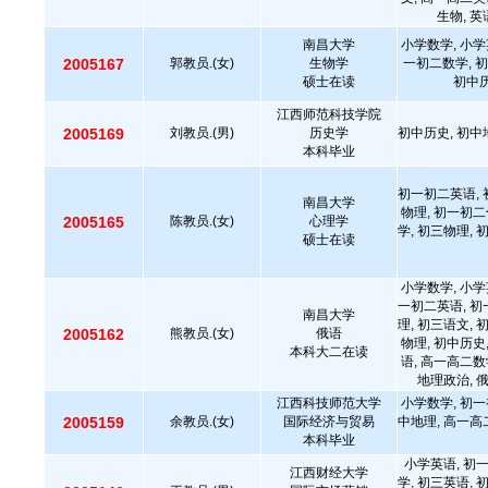
生物, 
南昌大学
小学数学, 小学
2005167
郭教员.(女)
生物学
一初二数学, 初
硕士在读
初中历
江西师范科技学院
2005169
刘教员.(男)
历史学
初中历史, 初中
本科毕业
初一初二英语, 
南昌大学
物理, 初一初二
2005165
陈教员.(女)
心理学
学, 初三物理, 
硕士在读
小学数学, 小学
一初二英语, 初
南昌大学
理, 初三语文, 
2005162
熊教员.(女)
俄语
物理, 初中历史
本科大二在读
语, 高一高二数
地理政治, 
江西科技师范大学
小学数学, 初一
2005159
余教员.(女)
国际经济与贸易
中地理, 高一高
本科毕业
小学英语, 初
江西财经大学
学, 初三英语, 