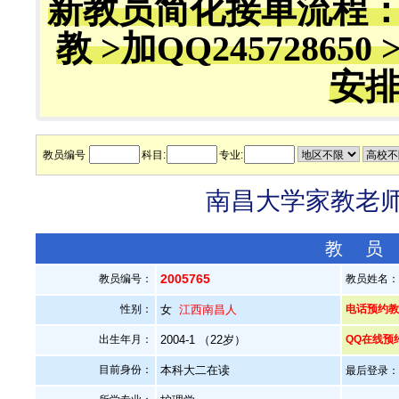
新教员简化接单流程
教 >加QQ245728650 
安
教员编号
科目:
专业:
南昌大学家教老师—
教 员
2005765
教员编号：
教员姓名
性别：
女
江西南昌人
电话预约教员
出生年月：
2004-1 （22岁）
QQ在线预
目前身份：
本科大二在读
最后登录：20