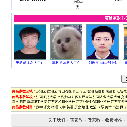
护理学
男
南昌家教中
王教员.本科大二在
李教员.本科大二在
刘教员.退休培训机
南昌家教区域：
东湖区
西湖区
青山湖区
青云谱区
瑶湖
新建县
南昌县
红谷滩
南昌家教学校：
江西师范大学
南昌大学
江西财经大学
江西农业大学
华东交
科技学院
南昌理工学院
江西艺术职业学校
江西外语外贸职业学校
江西蓝天
南昌家教科目：
数学
语文
物理
化学
英语
历史
地理
政治
钢琴
美术
书法
网球
关于我们
-
请家教
-
做家教
-
收费标准
-