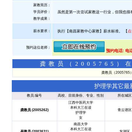
家教简历：
学员评价：
虽然是第一次尝试家教这一行业，但我也很
教学成果：
薪水要求：
执行【南昌家教中心家教】薪水标准。
【
点
预约这位老师：
预约电话: 电话
龚教员（2005765
龚教员（20057
护理学其它最
教员.编号
高校、目前身份、专业、性别
所在城区
江西中医药大学
本科大三在读
龚教员 (2005262)
青云谱区
护理学
女
南昌大学
本科大三在读
崔教员 (2003631)
东湖区