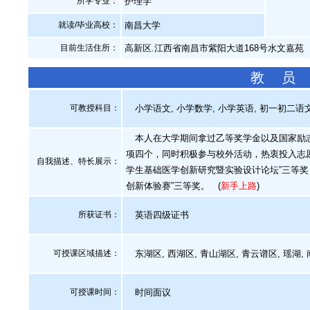
所学专业：
护理学
就读/毕业高校：
南昌大学
目前生活住所：
高新区.江西省南昌市紫阳大道168号水文嘉苑
教 员
可教授科目：
小学语文, 小学数学, 小学英语, 初一初二语文
本人在大学期间拿过乙等奖学金以及国家励志
项四个，同时积极参与校外活动，热衷投入志
自我描述、特长展示
：
学生基础医学创新研究暨实验设计论坛”三等奖
创新体验赛”三等奖。
(
新手上路
)
所获证书
：
英语四级证书
可授课区域描述：
东湖区, 西湖区, 青山湖区, 青云谱区, 瑶
可授课时间：
时间面议