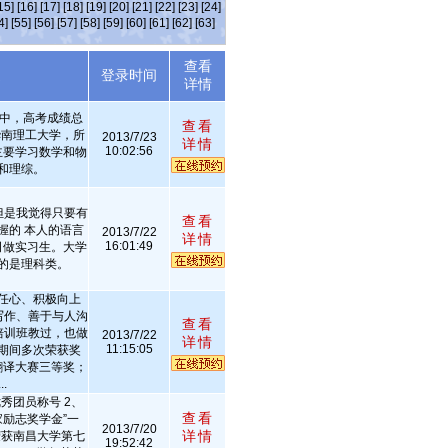
15]
[16]
[17]
[18]
[19]
[20]
[21]
[22]
[23]
[24]
4]
[55]
[56]
[57]
[58]
[59]
[60]
[61]
[62]
[63]
查看
述
登录时间
详情
二中，高考成绩总
查看
华南理工大学，所
2013/7/23
详情
10:02:56
主要学习数学和物
和理综。
但是我觉得只要有
查看
握的 本人的语言
2013/7/22
详情
16:01:49
司做实习生。大学
的是理科类。
任心、积极向上
写作、善于与人沟
查看
培训班教过，也做
2013/7/22
详情
11:15:05
期间多次荣获奖
翻译大赛三等奖；
.
获优秀团员称号 2、
查看
国家励志奖学金”一
2013/7/20
详情
荣获南昌大学第七
19:52:42