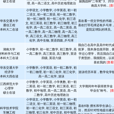
硕士在读
届挑战杯“二等奖” 3、201
理, 高一高二语文, 高中历史地理政治
南昌大学科...
[查
小学语文, 小学数学, 小学英语, 初一初
二语文, 初一初二英语, 初一初二数学,
初一初二物理, 初一初二化学, 初三语
华东交通大学
喜欢看一些文学性的书籍
文, 初三英语, 初三数学, 初三物理, 初三
通信工程
喜欢打羽毛球还有乒乓球
化学, 高一高二语文, 高一高二英语, 高
本科大二在读
是院足球队的球员
一高二数学, 高一高二物理, 高一高二化
学, 高三语文, 高三数学, 高三物理, 高三
化学, 高中生物, 英语四级, 乒乓球
我自己在高中及高中时代
湖南大学
小学数学, 初一初二数学, 初三数学, 高
前茅，我本身也很开朗，
材料科学与工程
一高二数学, 高三英语, 高三数学, 英语
学过心理学，而且我自己就u
本科大三在读
四级, 英语六级
子类型的，我很阳光，以
喜欢我的
[查看
华东交通大学
小学数学, 小学英语, 初一初二数学, 初
经济学
一初二物理, 初一初二化学, 初三化学,
游泳经历丰富，数学化学
本科大四在读
高一高二化学, 游泳
小学数学, 小学英语, 小学奥数, 初一初
江西师范大学
二英语, 初一初二数学, 初三英语, 初三
大学期间年年获得奖学金
心理学
数学, 初中地理, 高一高二英语, 高一高
毕业生”称号。
[
硕士在读
二数学, 高中历史地理政治
小学语文, 小学数学, 小学英语, 初一初
二语文, 初一初二英语, 初一初二物理,
喜欢K歌 擅长和学生谈心
科学技术学院
初一初二化学, 初三语文, 初三英语, 初
法，然后针对性地提出建
车辆工程
三物理, 初三化学, 初中历史, 初中地理,