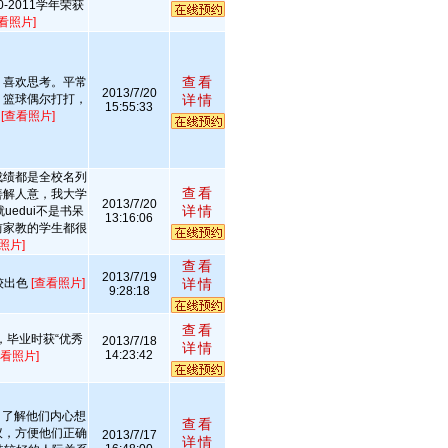
0-2011学年荣获
看照片]
查看
，喜欢思考。平常
2013/7/20
，篮球偶尔打打，
详情
15:55:33
。
[查看照片]
成绩都是全校名列
查看
善解人意，我大学
2013/7/20
详情
edui不是书呆
13:16:06
前家教的学生都很
照片]
查看
2013/7/19
较出色
[查看照片]
详情
9:28:18
查看
，毕业时获“优秀
2013/7/18
详情
14:23:42
查看照片]
，了解他们内心想
查看
议，方便他们正确
2013/7/17
详情