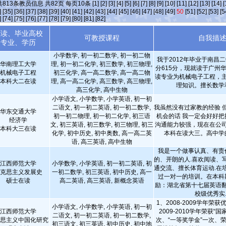
共
813
条教员信息 共
82
页 每页
10
条
[1]
[2]
[3]
[4]
[5]
[6]
[7]
[8]
[9]
[10]
[11]
[12]
[13]
[14]
[
]
[35]
[36]
[37]
[38]
[39]
[40]
[41]
[42]
[43]
[44]
[45]
[46]
[47]
[48]
[49]
50
[51]
[52]
[53]
[5
]
[74]
[75]
[76]
[77]
[78]
[79]
[80]
[81]
[82]
就读、毕业高校
可教授课程
自我描
专业、学历
小学数学, 初一初二数学, 初一初二物
我于2012年毕业于南昌
华南理工大学
理, 初一初二化学, 初三数学, 初三物理,
分615分，现就读于广州
机械电子工程
初三化学, 高一高二数学, 高一高二物
读专业为机械电子工程，
本科大二在读
理, 高一高二化学, 高三数学, 高三物理,
理知识。擅长数学
高三化学, 高中生物
小学语文, 小学数学, 小学英语, 初一初
二语文, 初一初二英语, 初一初二数学,
我虽然没有过家教的经验 
华东交通大学
初一初二物理, 初一初二化学, 初三语
机会的话 我一定会好好把
经济学
文, 初三英语, 初三数学, 初三物理, 初三
沟通能力较强，现在在公
本科大三在读
化学, 初中历史, 初中奥数, 高一高二英
本科在读大三。高中学
语, 高三英语, 高中生物
我是一个做事认真、有责
的、开朗的人.喜欢阅读、
江西师范大学
小学数学, 小学英语, 初一初二英语, 初
通交流、擅长体育运动.在
克思主义发展史
一初二数学, 初三英语, 初中历史, 高一
过一对一的培训。在本科
硕士在读
高二英语, 高三英语, 新概念英语
励：湖北省第十七届英语
校级优秀实..
1、2008-2009学年荣
小学语文, 小学数学, 小学英语, 初一初
江西师范大学
2009-2010学年荣获“
二语文, 初一初二英语, 初一初二数学,
思主义中国化研究
次、“一等奖学金”一次、
初三语文, 初三英语, 初中历史, 初中地