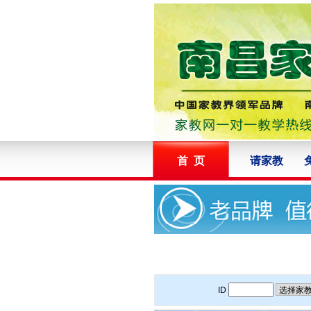
首 页
请家教
ID